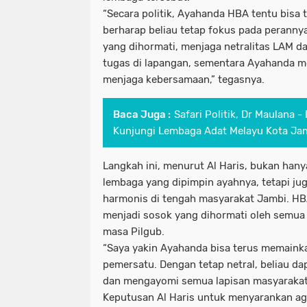
“Secara politik, Ayahanda HBA tentu bisa t
berharap beliau tetap fokus pada peranny
yang dihormati, menjaga netralitas LAM 
tugas di lapangan, sementara Ayahanda 
menjaga kebersamaan,” tegasnya.
Baca Juga :
Safari Politik, Dr Maulana -
Kunjungi Lembaga Adat Melayu Kota Ja
Langkah ini, menurut Al Haris, bukan ha
lembaga yang dipimpin ayahnya, tetapi j
harmonis di tengah masyarakat Jambi. HB
menjadi sosok yang dihormati oleh semua
masa Pilgub.
“Saya yakin Ayahanda bisa terus memaink
pemersatu. Dengan tetap netral, beliau d
dan mengayomi semua lapisan masyarakat,
Keputusan Al Haris untuk menyarankan a