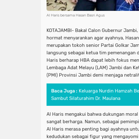
Al Haris bersama Hasan Basri Agus
KOTAJAMBI- Bakal Calon Gubernur Jambi, 
hormat menyarankan agar ayahnya, Hasan 
merupakan tokoh senior Partai Golkar Jamb
langsung sebagai ketua tim pemenangan d
Haris berharap HBA dapat lebih fokus men
Lembaga Adat Melayu (LAM) Jambi dan Ket
(PMI) Provinsi Jambi demi menjaga netral
Baca Juga :
Keluarga Nurdin Hamzah Be
Sambut Silaturahim Dr. Maulana
Al Haris mengakui bahwa dukungan moral 
sangat berharga. Namun, sebagai pemimpi
Al Haris merasa penting bagi ayahnya untu
kedudukan sebagai figur yang mengayomi