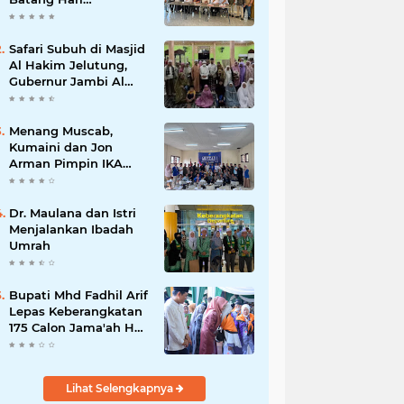
Melaksanakan
Audiensi Bersama KPU
Kabupaten Batang
Safari Subuh di Masjid
Hari
Al Hakim Jelutung,
Gubernur Jambi Al
Haris Ajak Warga
Tingkatkan Iman dan
Jaga Kekompakan
Menang Muscab,
Kumaini dan Jon
Arman Pimpin IKA
PMII Kerinci dan
Sungaipenuh
Dr. Maulana dan Istri
Menjalankan Ibadah
Umrah
Bupati Mhd Fadhil Arif
Lepas Keberangkatan
175 Calon Jama'ah Haji
Kabupaten Batang
Hari Tahun 2024
Lihat Selengkapnya