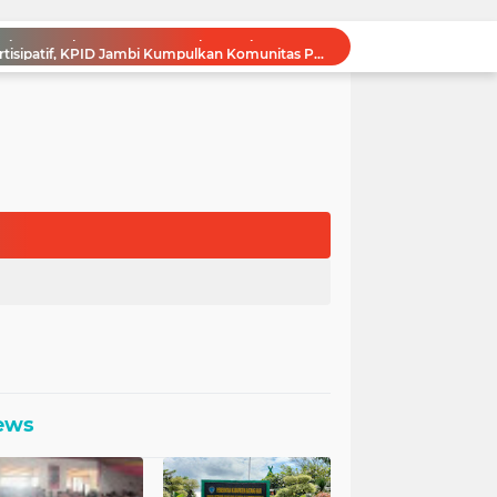
Dorong Pengawasan Partisipatif, KPID Jambi Kumpulkan Komunitas Pecinta Radio
KPID Jambi Perkuat Literasi Media Penyiaran Lewat Silaturahmi dan Buka Bersama Purna Komisioner
Z Corner, Wadah Baru Kolaborasi Pemkot Jambi dan Baznas untuk UMKM Kreatif
Pemkot Jambi Perkuat Fondasi Religius Warga Lewat Bantuan Operasional Rumah Ibadah
Demi Keadilan, Tiga Profesor Hukum Minta Mardani H Maming Segera Dibebaskan
Diza Usung Inovasi Digital untuk Pelayanan Publik pada Debat Wakil Wali Kota Jambi 2024
Akan Tampil Optimal Saat Debat Pilkada 2024, Diza Siap Paparkan Visi Kota Jambi Bahagia
itik Romi Hariyanto
n Kepada Komisi I DPRD Provinsi Jambi
Cegah Bencana Sejak Dini KPID Bahas Penguatan Early Warning System Bersama BMKG
ews