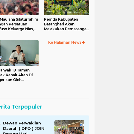
 Maulana Silaturrahim
Pemda Kabupaten
gan Persatuan
Batanghari Akan
ifuso Keluarga Nias,
Melakukan Pemasangan
ankan Pentingnya
Lampu Jalan Sebanyak
beragaman Budaya
565 Titik Yang Tersebar
Ke Halaman News
Di Kabupaten Batang
Hari
anyak 19 Taman
ak Kanak Akan Di
erikan Oleh
erintah Daerah
upaten Batang Hari
rita Terpopuler
Dewan Perwakilan
Daerah ( DPD ) JOIN
Batang Hari