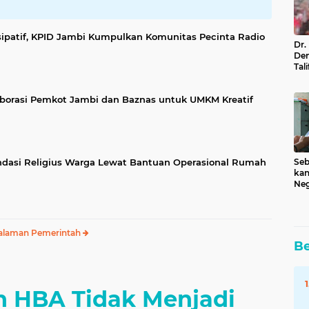
ipatif, KPID Jambi Kumpulkan Komunitas Pecinta Radio
Dr.
Den
Tal
Tek
Ke
aborasi Pemkot Jambi dan Baznas untuk UMKM Kreatif
dasi Religius Warga Lewat Bantuan Operasional Rumah
Seb
kan
Neg
Pem
Kab
alaman Pemerintah
Be
n HBA Tidak Menjadi