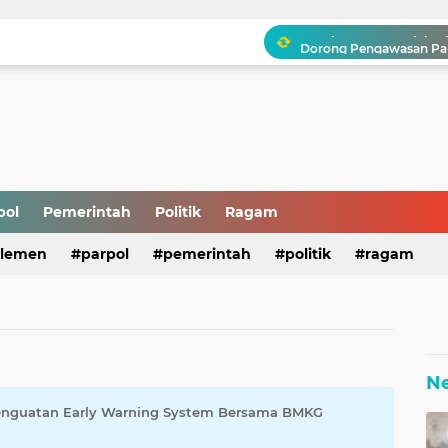
Membaca Perjalanan Pol
pol
Pemerintah
Politik
Ragam
KPID Sampaikan Lapora
rlemen
parpol
pemerintah
politik
ragam
N
Penguatan Early Warning System Bersama BMKG