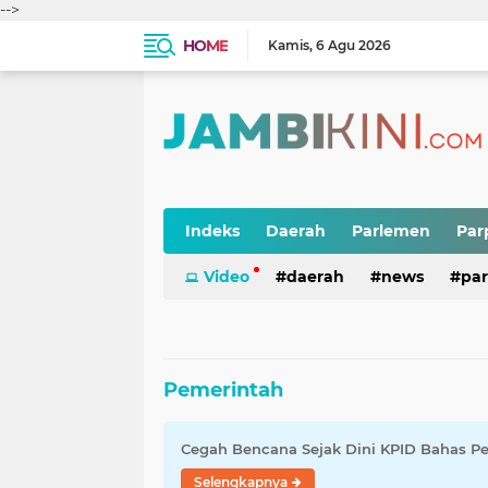
-->
HOME
Kamis
6 Agu 2026
Indeks
Daerah
Parlemen
Par
Video
daerah
news
pa
Pemerintah
Cegah Bencana Sejak Dini KPID Bahas 
Selengkapnya